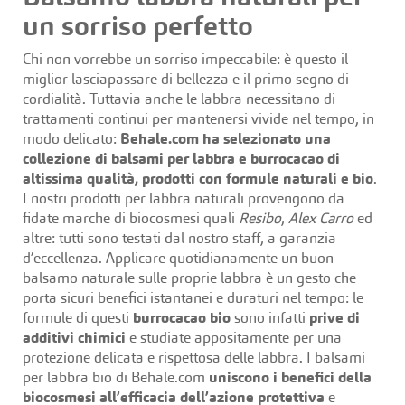
un sorriso perfetto
Chi non vorrebbe un sorriso impeccabile: è questo il
miglior lasciapassare di bellezza e il primo segno di
cordialità. Tuttavia anche le labbra necessitano di
trattamenti continui per mantenersi vivide nel tempo, in
modo delicato:
Behale.com ha selezionato una
collezione di balsami per labbra e burrocacao di
altissima qualità,
prodotti con formule naturali e bio
.
I nostri prodotti per labbra naturali provengono da
fidate marche di biocosmesi quali
Resibo
,
Alex Carro
ed
altre: tutti sono testati dal nostro staff, a garanzia
d’eccellenza. Applicare quotidianamente un buon
balsamo naturale sulle proprie labbra è un gesto che
porta sicuri benefici istantanei e duraturi nel tempo: le
formule di questi
burrocacao bio
sono infatti
prive di
additivi chimici
e studiate appositamente per una
protezione delicata e rispettosa delle labbra. I balsami
per labbra bio di Behale.com
uniscono i benefici della
biocosmesi all’efficacia dell’azione protettiva
e